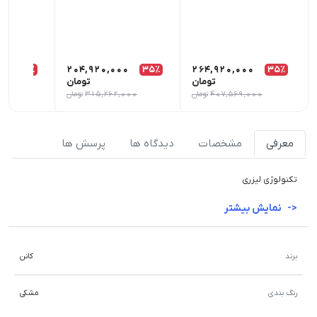
0
35٪
204,920,000
35٪
264,920,000
35٪
تومان
تومان
407,569,000
تومان
315,262,000
تومان
000
معرفی
مشخصات
دیدگاه ها
پرسش ها
تکنولوژی لیزری
نمایش بیشتر
برند
کانن
رنگ بندی
مشکی