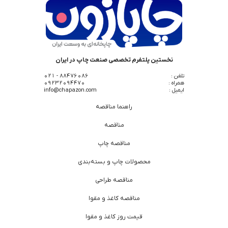
نخستین پلتفرم تخصصی صنعت چاپ در ایران
تلفن :
88476086 - 021
همراه :
09232094470
ایمیل :
info@chapazon.com
راهنما مناقصه
مناقصه
مناقصه چاپ
محصولات چاپ و بسته‌بندی
مناقصه طراحی
مناقصه کاغذ و مقوا
قیمت روز کاغذ و مقوا