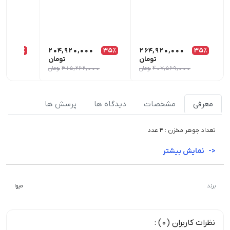
0
35٪
204,920,000
35٪
264,920,000
35٪
تومان
تومان
407,569,000
تومان
315,262,000
تومان
000
معرفی
مشخصات
دیدگاه ها
پرسش ها
تعداد جوهر مخزن : 4 عدد
نمایش بیشتر
برند
میوا
نظرات کاربران (0) :