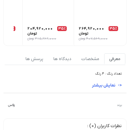
0
35٪
204,920,000
35٪
264,920,000
35٪
تومان
تومان
407,569,000
تومان
315,262,000
تومان
000
معرفی
مشخصات
دیدگاه ها
پرسش ها
تعداد رنگ : 4 رنگ
نمایش بیشتر
برند
وکس
نظرات کاربران (0) :