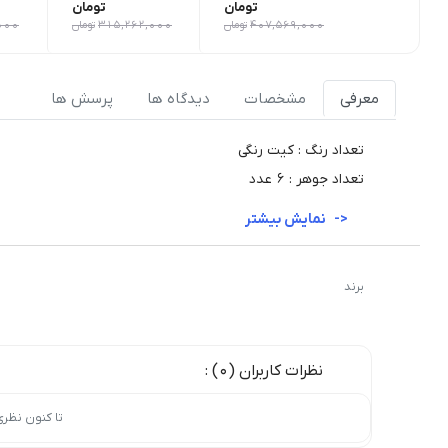
تومان
تومان
407,569,000
تومان
315,262,000
تومان
000
معرفی
مشخصات
دیدگاه ها
پرسش ها
تعداد رنگ : کیت رنگی
تعداد جوهر : 6 عدد
نمایش بیشتر
برند
نظرات کاربران (0) :
تا کنون نظر