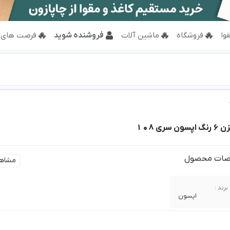
وا
فروشگاه
ماشین آلات
فروشنده شوید
فرصت های 
ری 108
ات محصول
مشاه
برند :
اپسون