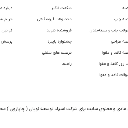
صه
شگفت انگیز
درباره ما
صه چاپ
محصولات فروشگاهی
حریم ش
لات چاپ و بسته‌بندی
فروشنده شوید
قوانین و
صه طراحی
جشنواره پاییزه
پرسش ه
ه کاغذ و مقوا
فرصت های شغلی
روز کاغذ و مقوا
راهنما
لات کاغذ و مقوا
مادی و معنوی سایت برای شرکت اسپاد توسعه نویان ( چاپازون ) م