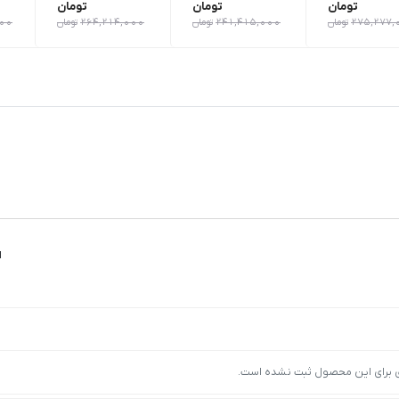
تومان
تومان
تومان
275,277,
تومان
241,415,000
تومان
264,214,000
تومان
000
ا
ی برای این محصول ثبت نشده است.