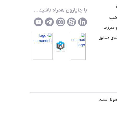
خصی
 مقررات
ای متداول
حفوظ است.