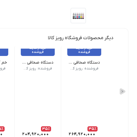
دیگر محصولات فروشگاه رویز کالا
خرید از سایت
خرید از سایت
فروشنده
فروشنده
دستگاه صحافی مارپیچ برقی CoilMac-EPI سوپربایند
دستگاه صحافی مارپیچ سوپربایند مدل CoilMac-EX06 Pro
نام محصول دستگاه صحافی مارپیچ برقی CoilMac-EPI سوپربایند | نوع سوارخ گرد | حالت دستگاه صحافی تمام اتوماتیک | تعداد سوارخ 53 عدد | تعداد تیغه خلاص کن 5 عدد | نوع پانچ برقی | ظرفیت پانچ 25 برگ | ضمانت و گارانتی دارد
نقاط قوت | دارای سوراخ گرد | دارای فنر انداز برقی | دارای 53 عدد سوراخ | ساخت کشور تا
ویژگ
فروشنده: رویز کالا
فروشنده: رویز کالا
5٪
35٪
35٪
00
204,920,000
264,920,000