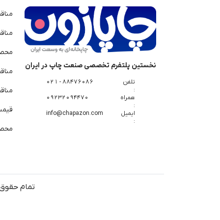
مناق
مناق
محصو
نخستین پلتفرم تخصصی صنعت چاپ در ایران
مناق
تلفن
88476086 - 021
:
مناقص
همراه
09232094470
:
قیمت 
ایمیل
info@chapazon.com
:
محصو
تمام حقوق 