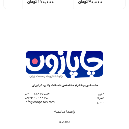
30,000
تومان
170,000
تومان
نخستین پلتفرم تخصصی صنعت چاپ در ایران
تلفن :
88476086 - 021
همراه :
09232094470
ایمیل :
info@chapazon.com
راهنما مناقصه
مناقصه