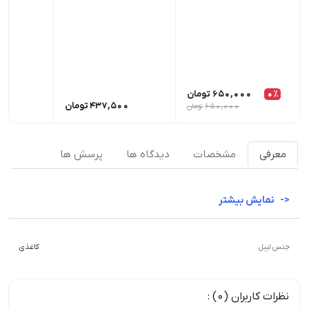
0٪
650,000
تومان
437,500
تومان
00
650,000
تومان
معرفی
مشخصات
دیدگاه ها
پرسش ها
نمایش بیشتر
جنس لیبل
کاغذی
نظرات کاربران (0) :