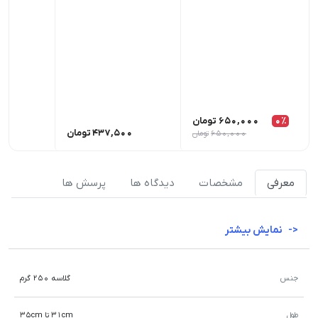
0٪
650,000
تومان
437,500
تومان
00
650,000
تومان
معرفی
مشخصات
دیدگاه ها
پرسش ها
نمایش بیشتر
جنس
گلاسه 250 گرم
طول
31cm تا 35cm