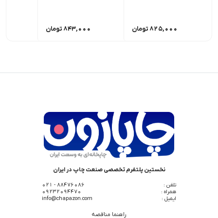
825,000
تومان
843,000
تومان
00
نخستین پلتفرم تخصصی صنعت چاپ در ایران
تلفن :
88476086 - 021
همراه :
09232094470
ایمیل :
info@chapazon.com
راهنما مناقصه