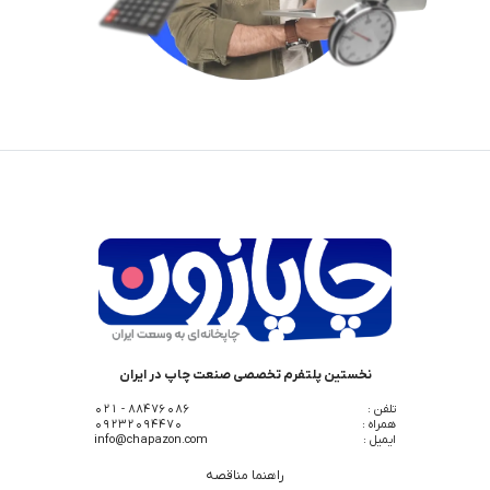
نخستین پلتفرم تخصصی صنعت چاپ در ایران
تلفن :
88476086 - 021
همراه :
09232094470
ایمیل :
info@chapazon.com
راهنما مناقصه