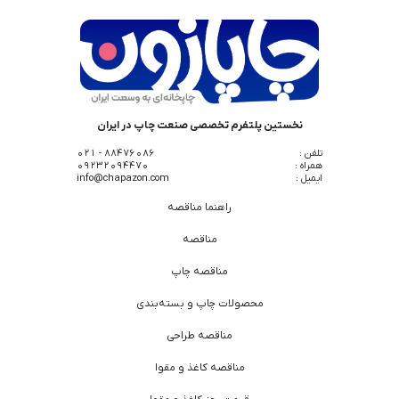
نخستین پلتفرم تخصصی صنعت چاپ در ایران
تلفن :
88476086 - 021
همراه :
09232094470
ایمیل :
info@chapazon.com
راهنما مناقصه
مناقصه
مناقصه چاپ
محصولات چاپ و بسته‌بندی
مناقصه طراحی
مناقصه کاغذ و مقوا