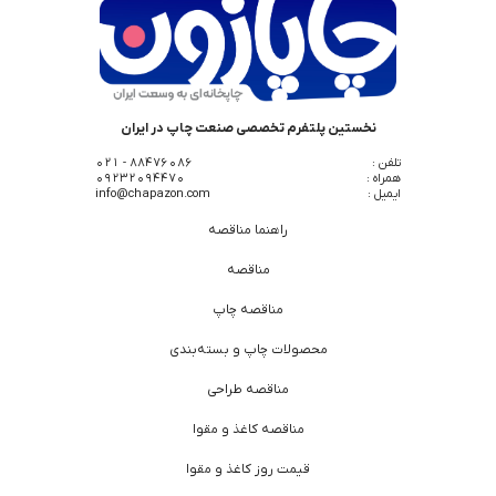
نخستین پلتفرم تخصصی صنعت چاپ در ایران
تلفن :
88476086 - 021
همراه :
09232094470
ایمیل :
info@chapazon.com
راهنما مناقصه
مناقصه
مناقصه چاپ
محصولات چاپ و بسته‌بندی
مناقصه طراحی
مناقصه کاغذ و مقوا
قیمت روز کاغذ و مقوا