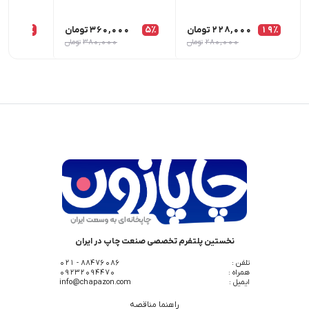
19٪
228,000
تومان
5٪
360,000
تومان
6٪
00
280,000
تومان
380,000
تومان
نخستین پلتفرم تخصصی صنعت چاپ در ایران
تلفن :
88476086 - 021
همراه :
09232094470
ایمیل :
info@chapazon.com
راهنما مناقصه