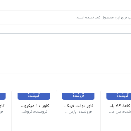
ی برای این محصول ثبت نشده است.
خرید از سایت
خرید از سایت
خرید از سایت
فروشنده
فروشنده
فروشنده
کاور کاغذ A4 پاشا مدل 001 بسته 100 عددی
کاور توالت فرنگی یکبار مصرف بسته 10 عددی ابعاد کلی شلف : 85.5cm * 25cm * 10.7cm ابعاد محفظه دستگاه : 55cm * 25cm * 8.8cm
کاور 10 میکرون 1000 گرمی سایز A3 مدل SK703 کایزر
0.5 | وزن بسته بندی 250 گرم
 گرم | سایز: A3
ابعاد : a4 | ضخامت : 5 میکرون | ک
حصولی کاربردی برای حفظ بهداشت فردی در بالاترین سطح که می توان از 
فروشنده: پلن مارکت صباغیان
فروشنده: پارس تینا
فروشنده: فروشگاه پژانو