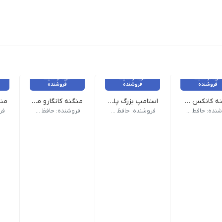
خرید از سایت
خرید از سایت
خرید از سایت
فروشنده
فروشنده
فروشنده
منگنه کانکس مدل B9
استامپ بزرگ پلیکان
منگنه کانگارو مدل FS210 کد 103491
ابعاد: 7 × 11 سانتی متر | جنس پد: نمد | توضیحات: - قابلیت اضافه کردن مجدد جوهر - دارای نوار پلاستیکی دور استامپ به رنگ جوهر داخل...
افی: عمودی | جنس جلد: سلفونی
یر مشخصات: - ظرفیت کار دستگاه از 2 تا 30 ورق کاغذ - ظرفیت خشاب سوزن منگنه 100 سوزن منگنه استاندارد:... - عمق دهانه دستگاه جهت ورود کاغذ: 85 میلی‌متر - قابلیت منگنه روی سطوحی که بخاطر ضخامتشان در دهان...
جنس بدنه: پلاستیک | ابعاد: 170*90*60 میلی متر | وزن: 200 گرم | کشور سازنده
جنس بدن
فروشنده: حافظ تحریر
فروشنده: حافظ تحریر
فروشنده: حافظ تحریر