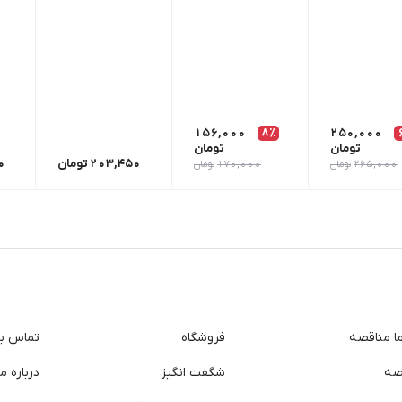
156,000
8٪
250,000
تومان
تومان
203,450
تومان
0
265,000
تومان
170,000
تومان
ما مناقصه
فروشگاه
تماس با 
صه
شگفت انگیز
درباره ما