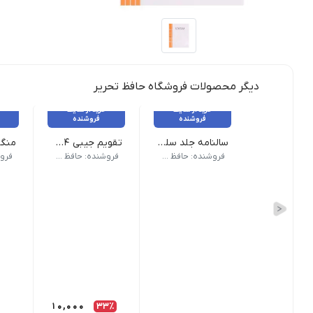
دیگر محصولات فروشگاه حافظ تحریر
خرید از سایت
خرید از سایت
فروشنده
فروشنده
سالنامه جلد سلفونی وزیری ته دوخت (پنجشنبه و جمعه باهم) تندیس 1404 کد 60
تقویم جیبی 1404
سال: 1404 | نوع کاغذ: تحریر | نواخت روزها: هفته شمار | قطع: جیبی
قطع سالنامه: وزیری | نوع صحافی: ته دوخت | فرم صح
جنس بدنه: فلز سا
فروشنده: حافظ تحریر
فروشنده: حافظ تحریر
10,000
33٪