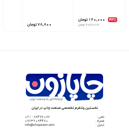
43٪
120,000
تومان
78,800
تومان
00
209,018
تومان
نخستین پلتفرم تخصصی صنعت چاپ در ایران
تلفن :
88476086 - 021
همراه :
09232094470
ایمیل :
info@chapazon.com