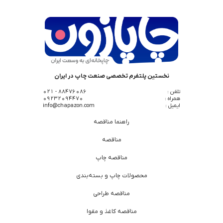
نخستین پلتفرم تخصصی صنعت چاپ در ایران
تلفن :
88476086 - 021
همراه :
09232094470
ایمیل :
info@chapazon.com
راهنما مناقصه
مناقصه
مناقصه چاپ
محصولات چاپ و بسته‌بندی
مناقصه طراحی
مناقصه کاغذ و مقوا