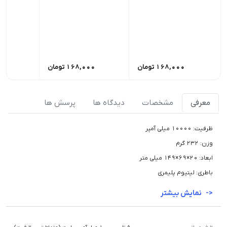
168,000
تومان
168,000
تومان
00
معرفی
مشخصات
دیدگاه ها
پرسش ها
ظرفیت: 10000 میلی آمپر
وزن: 232 گرم
ابعاد: 20×69×149 میلی متر
باطری: لیتیوم پلیمری
نمایش بیشتر