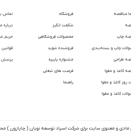
ما مناقصه
فروشگاه
تماس با 
صه
شگفت انگیز
درباره ما
صه چاپ
محصولات فروشگاهی
حریم ش
لات چاپ و بسته‌بندی
فروشنده شوید
قوانین و
صه طراحی
جشنواره پاییزه
پرسش ه
ه کاغذ و مقوا
فرصت های شغلی
روز کاغذ و مقوا
راهنما
لات کاغذ و مقوا
مادی و معنوی سایت برای شرکت اسپاد توسعه نویان ( چاپازون ) م