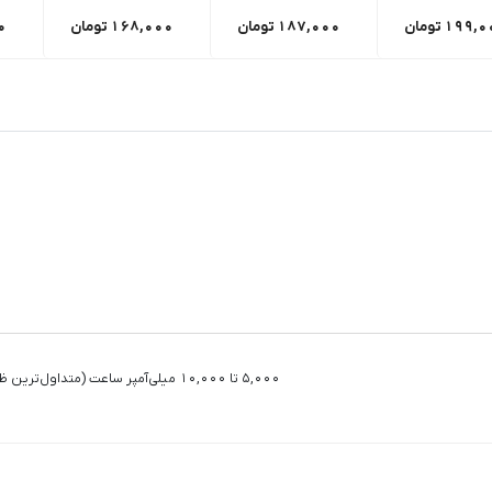
199,0
تومان
187,000
تومان
168,000
تومان
0
5,000 تا 10,000 میلی‌آمپر ساعت (متداول‌ترین ظرفیت)