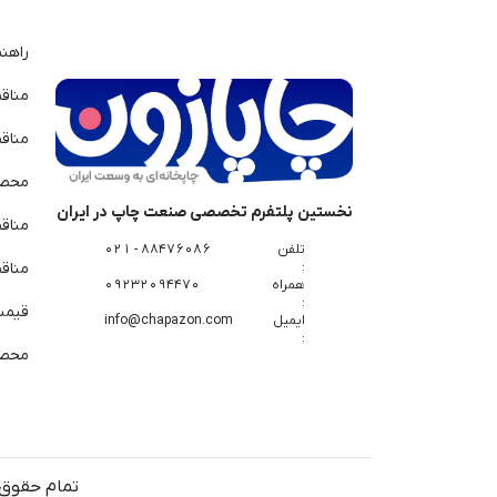
راهن
مناق
مناق
محصو
نخستین پلتفرم تخصصی صنعت چاپ در ایران
مناق
تلفن
88476086 - 021
:
مناقص
همراه
09232094470
:
قیمت 
ایمیل
info@chapazon.com
:
محصو
تمام حقوق 