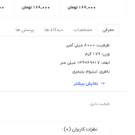
168,000
تومان
168,000
تومان
00
معرفی
مشخصات
دیدگاه ها
پرسش ها
ظرفیت: 8000 میلی آمپر
وزن: 179 گرم
ابعاد: 17×69×136 میلی متر
باطری: لیتیوم پلیمری
نمایش بیشتر
ظرفیت باتری
نظرات کاربران (0) :