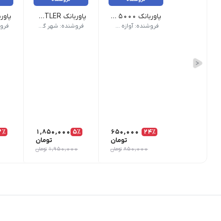
پاوربانک 5000 هزار ملی آمپر
پاوربانک SETTLER
برند :Space X | ظرفیت باتری :5000 | ویژگی های خاص :کابل سر خود | برندیگ :لیزر, چاپ رنگی | رنگ های موجود : | کد : 34413
ظرفیت 10000 میلی آمپر | 4 کابل اتصال دارد | صفحه نمایش دیجیتال دارد
ابـــــعاد :160x75x17mm خــروجـی :5V/1A – 10000 mA| رنـــــگ :چرمی قهوه ای وزن :۲۰۰ گرم| باتـــری
فروشنده: آوازه گستر
فروشنده: شهر گیفت
2٪
1,850,000
5٪
650,000
24٪
تومان
تومان
850,000
تومان
1,950,000
تومان