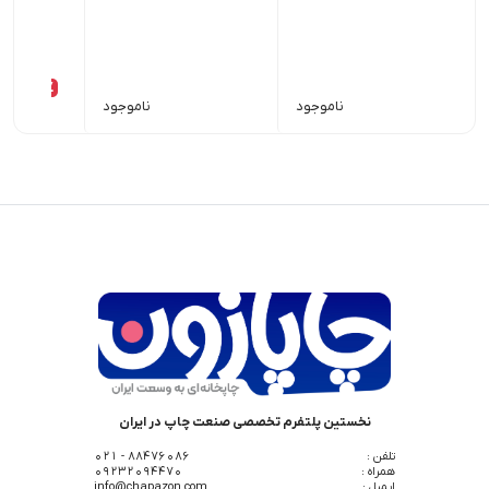
00
18٪
ناموجود
ناموجود
نخستین پلتفرم تخصصی صنعت چاپ در ایران
تلفن :
88476086 - 021
همراه :
09232094470
ایمیل :
info@chapazon.com