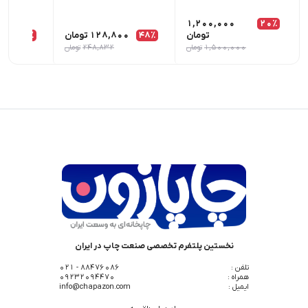
1,200,000
20٪
تومان
48٪
128,800
تومان
8٪
00
1,500,000
تومان
248,832
تومان
نخستین پلتفرم تخصصی صنعت چاپ در ایران
تلفن :
88476086 - 021
همراه :
09232094470
ایمیل :
info@chapazon.com