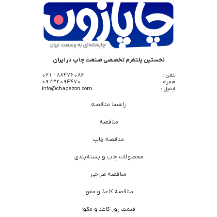
نخستین پلتفرم تخصصی صنعت چاپ در ایران
تلفن :
88476086 - 021
همراه :
09232094470
ایمیل :
info@chapazon.com
راهنما مناقصه
مناقصه
مناقصه چاپ
محصولات چاپ و بسته‌بندی
مناقصه طراحی
مناقصه کاغذ و مقوا
قیمت روز کاغذ و مقوا