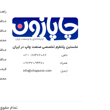
راهن
مناق
مناق
محصو
نخستین پلتفرم تخصصی صنعت چاپ در ایران
مناق
تلفن
88476086 - 021
:
مناقص
همراه
09232094470
:
قیمت 
ایمیل
info@chapazon.com
:
محصو
تمام حقوق 