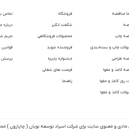
ما مناقصه
فروشگاه
تماس با 
صه
شگفت انگیز
درباره ما
صه چاپ
محصولات فروشگاهی
حریم ش
لات چاپ و بسته‌بندی
فروشنده شوید
قوانین و
صه طراحی
جشنواره پاییزه
پرسش ه
ه کاغذ و مقوا
فرصت های شغلی
روز کاغذ و مقوا
راهنما
لات کاغذ و مقوا
مادی و معنوی سایت برای شرکت اسپاد توسعه نویان ( چاپازون ) م