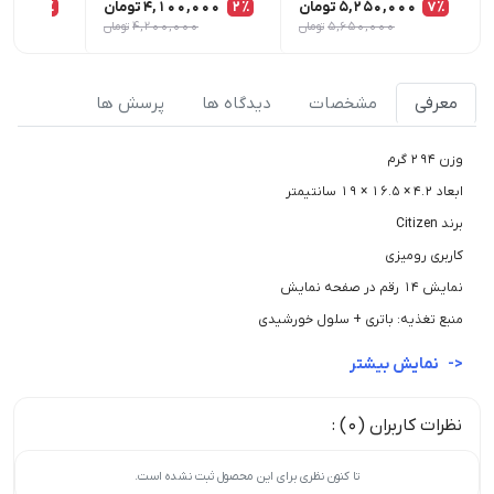
7٪
5,250,000
تومان
2٪
4,100,000
تومان
4٪
,000
5,650,000
تومان
4,200,000
تومان
0
معرفی
مشخصات
دیدگاه ها
پرسش ها
وزن 294 گرم
ابعاد 4.2 × 16.5 × 19 سانتیمتر
برند Citizen
کاربری رومیزی
نمایش 14 رقم در صفحه نمایش
منبع تغذیه: باتری + سلول خورشیدی
نمایش بیشتر
نظرات کاربران (0) :
تا کنون نظری برای این محصول ثبت نشده است.