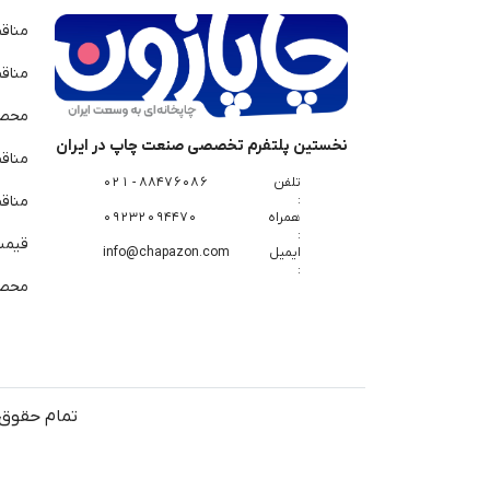
مناق
مناق
محصو
نخستین پلتفرم تخصصی صنعت چاپ در ایران
مناق
تلفن
88476086 - 021
:
مناقص
همراه
09232094470
:
قیمت 
ایمیل
info@chapazon.com
:
محصو
تمام حقوق 