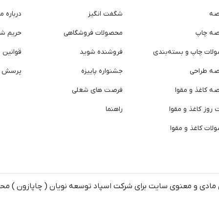
صه
شگفت انگیز
درباره ما
صه چاپ
محصولات فروشگاهی
حریم ش
لات چاپ و بسته‌بندی
فروشنده شوید
قوانین و
صه طراحی
جشنواره پاییزه
پرسش ه
ه کاغذ و مقوا
فرصت های شغلی
روز کاغذ و مقوا
راهنما
لات کاغذ و مقوا
مادی و معنوی سایت برای شرکت اسپاد توسعه نویان ( چاپازون ) م