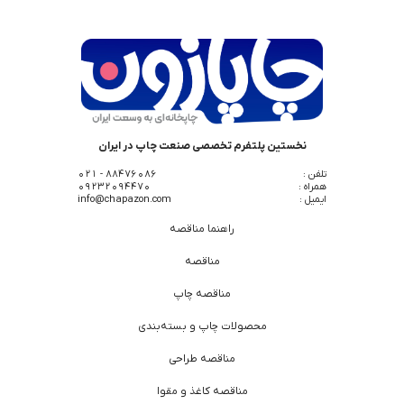
نخستین پلتفرم تخصصی صنعت چاپ در ایران
تلفن :
88476086 - 021
همراه :
09232094470
ایمیل :
info@chapazon.com
راهنما مناقصه
مناقصه
مناقصه چاپ
محصولات چاپ و بسته‌بندی
مناقصه طراحی
مناقصه کاغذ و مقوا