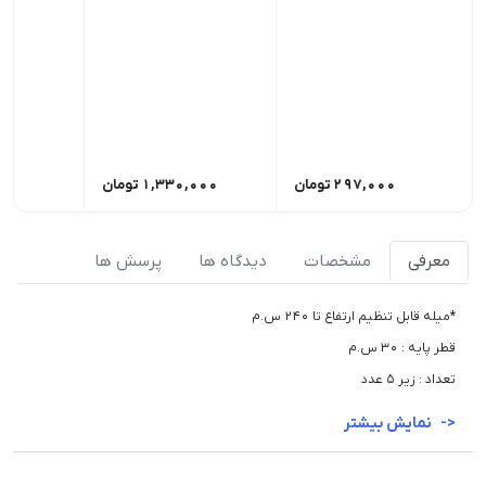
297,000
تومان
1,330,000
تومان
,000
معرفی
مشخصات
دیدگاه ها
پرسش ها
*میله قابل تنظیم ارتفاع تا 240 س.م
قطر پایه : 30 س.م
تعداد : زیر 5 عدد
نمایش بیشتر