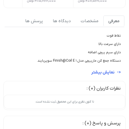
407,569,000
تومان
315,262,000
تومان
000
معرفی
مشخصات
دیدگاه ها
پرسش ها
نقاط قوت
دارای سرعت بالا
دارای سیم پیچی اضافه
دستگاه جمع کن مارپیچی مدلFinish@Coil E1 سوپربایند
نمایش بیشتر
نظرات کاربران (0) :
تا کنون نظری برای این محصول ثبت نشده است.
پرسش و پاسخ (0) :