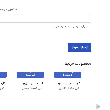
تا کنون پرسش
ارسال سوال
محصولات مرتبط
خرید از سایت
خرید از سایت
فروشنده
فروشنده
کارت ویزیت هوشمند NFC - QR
استند رومیزی هوشمند NFC - QR
جنس: PVC | روکش: لمینت
جنس: Pelaxi
جنس: گلا
فروشنده: کامپی لینک
فروشنده: کامپی لینک