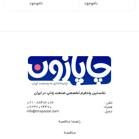
ناموجود
ناموجود
نخستین پلتفرم تخصصی صنعت چاپ در ایران
تلفن :
88476086 - 021
همراه :
09232094470
ایمیل :
info@chapazon.com
راهنما مناقصه
مناقصه