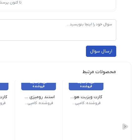
تا کنون پرسش
ارسال سوال
محصولات مرتبط
خرید از سایت
خرید از سایت
فروشنده
فروشنده
کارت ویزیت هوشمند NFC - QR
استند رومیزی هوشمند NFC - QR
جنس: PVC | روکش: لمینت
جنس: Pelaxi
جنس: گلا
فروشنده: کامپی لینک
فروشنده: کامپی لینک