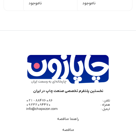
ناموجود
ناموجود
نخستین پلتفرم تخصصی صنعت چاپ در ایران
تلفن :
88476086 - 021
همراه :
09232094470
ایمیل :
info@chapazon.com
راهنما مناقصه
مناقصه