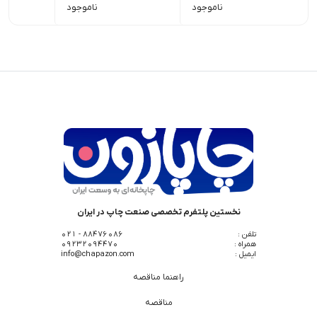
ناموجود
ناموجود
نخستین پلتفرم تخصصی صنعت چاپ در ایران
تلفن :
88476086 - 021
همراه :
09232094470
ایمیل :
info@chapazon.com
راهنما مناقصه
مناقصه