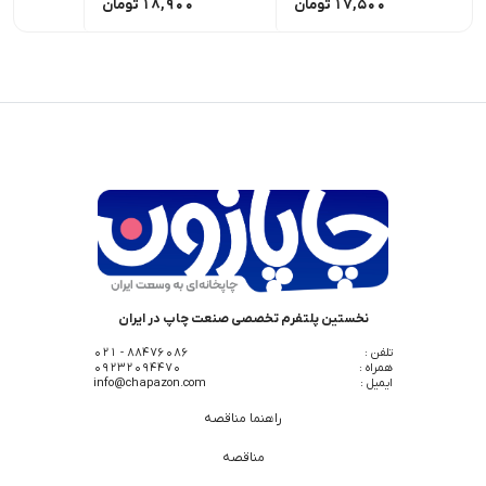
17,500
تومان
18,900
تومان
0
نخستین پلتفرم تخصصی صنعت چاپ در ایران
تلفن :
88476086 - 021
همراه :
09232094470
ایمیل :
info@chapazon.com
راهنما مناقصه
مناقصه