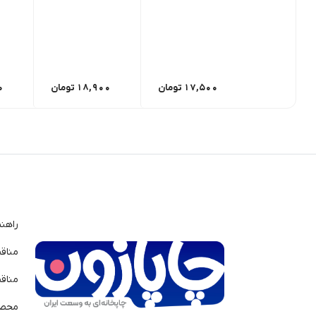
17,500
تومان
18,900
تومان
0
راهن
مناق
مناق
محصو