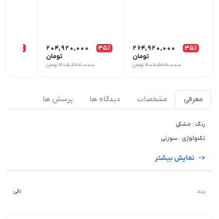
0
35٪
204,920,000
35٪
264,920,000
35٪
تومان
تومان
407,569,000
تومان
315,262,000
تومان
000
معرفی
مشخصات
دیدگاه ها
پرسش ها
رنگ : مشکی
تکنولوژی : سوزنی
نمایش بیشتر
برند
تالی