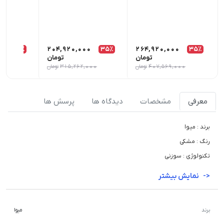
0
35٪
204,920,000
35٪
264,920,000
35٪
تومان
تومان
407,569,000
تومان
315,262,000
تومان
000
معرفی
مشخصات
دیدگاه ها
پرسش ها
برند : میوا
رنگ : مشکی
تکنولوژی : سوزنی
نمایش بیشتر
برند
میوا