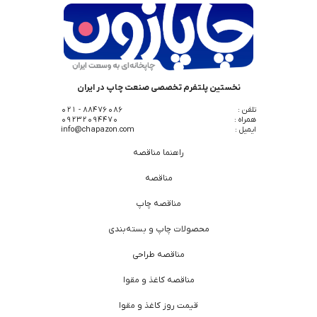
نخستین پلتفرم تخصصی صنعت چاپ در ایران
تلفن :
88476086 - 021
همراه :
09232094470
ایمیل :
info@chapazon.com
راهنما مناقصه
مناقصه
مناقصه چاپ
محصولات چاپ و بسته‌بندی
مناقصه طراحی
مناقصه کاغذ و مقوا
قیمت روز کاغذ و مقوا