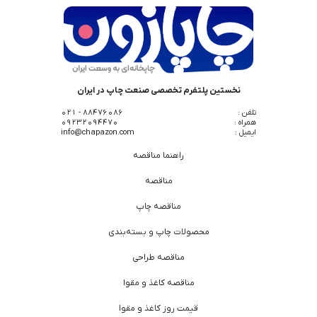
نخستین پلتفرم تخصصی صنعت چاپ در ایران
تلفن :
88476086 - 021
همراه :
09232094470
ایمیل :
info@chapazon.com
راهنما مناقصه
مناقصه
مناقصه چاپ
محصولات چاپ و بسته‌بندی
مناقصه طراحی
مناقصه کاغذ و مقوا
قیمت روز کاغذ و مقوا