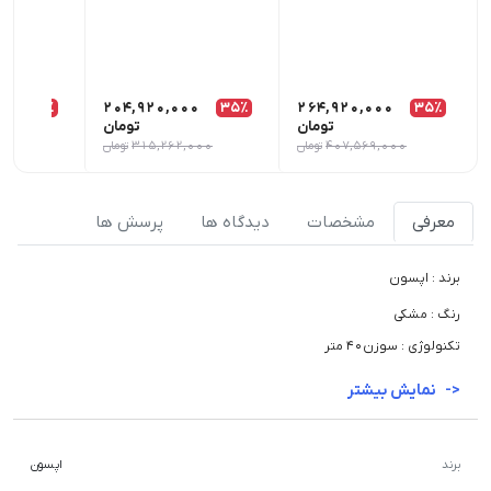
0
35٪
204,920,000
35٪
264,920,000
35٪
تومان
تومان
407,569,000
تومان
315,262,000
تومان
000
معرفی
مشخصات
دیدگاه ها
پرسش ها
برند : اپسون
رنگ : مشکی
تکنولوژی : سوزن40 متر
نمایش بیشتر
برند
اپسون