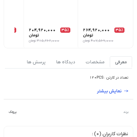
0
35٪
204,920,000
35٪
264,920,000
35٪
تومان
تومان
407,569,000
تومان
315,262,000
تومان
000
معرفی
مشخصات
دیدگاه ها
پرسش ها
تعداد در کارتن : ۱۲۰PCS
نمایش بیشتر
برند
پروتک
نظرات کاربران (0) :