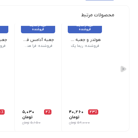
محصولات مرتبط
خرید از سایت
خرید از سایت
فروشنده
فروشنده
هولدر و جعبه دوتایی لیوان
جعبه آدامس فلیپ تاپ و شیکر تاپ chewing gum box
بسته 200 عددی - عرض ۱۰ - طول ۱۷/۵ - ارتفاع ۲۰
جعبه
فروشنده: ریما پک
فروشنده: فرا هنر نوین
1٪
5,030
2٪
40,260
23٪
تومان
تومان
52,000
تومان
5,150
تومان