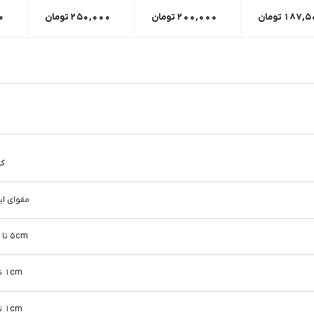
187,5
تومان
200,000
تومان
250,000
تومان
0
کی
مقوای این
5cm تا 10cm
1cm تا 5cm
1cm تا 5cm