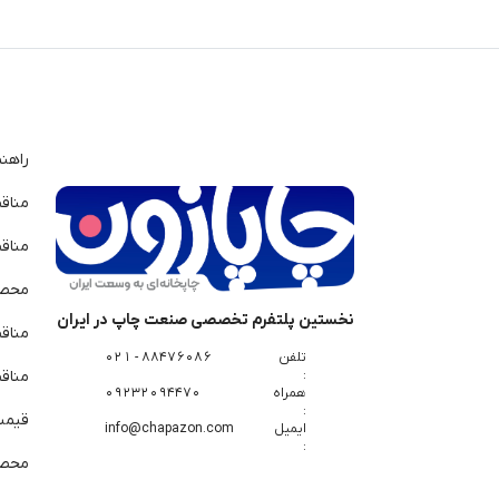
راهن
مناق
مناق
محصو
نخستین پلتفرم تخصصی صنعت چاپ در ایران
مناق
تلفن
88476086 - 021
:
مناقص
همراه
09232094470
:
قیمت 
ایمیل
info@chapazon.com
:
محصو