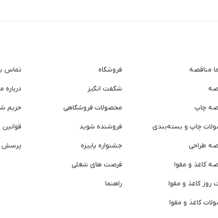
ما مناقصه
فروشگاه
تماس با 
صه
شگفت انگیز
درباره ما
صه چاپ
محصولات فروشگاهی
حریم ش
لات چاپ و بسته‌بندی
فروشنده شوید
قوانین و
صه طراحی
جشنواره پاییزه
پرسش ه
ه کاغذ و مقوا
فرصت های شغلی
روز کاغذ و مقوا
راهنما
لات کاغذ و مقوا