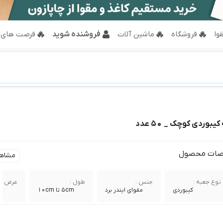
وا
فروشگاه
ماشین آلات
فروشنده شوید
فرصت های 
ات محصول
مشاه
نوع جعبه :
جنس :
طول :
عرض :
کیبوردی
مقوای ایندر برد
5cm تا 10cm
cm