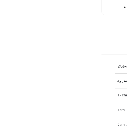
250,00
تومان
460,000
تومان
575,000
تومان
بوردی
در برد