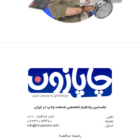
نخستین پلتفرم تخصصی صنعت چاپ در ایران
تلفن :
88476086 - 021
همراه :
09232094470
ایمیل :
info@chapazon.com
راهنما مناقصه