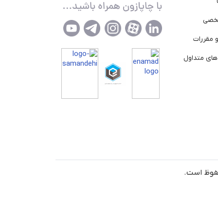
خصی
 مقررات
ای متداول
حفوظ است.