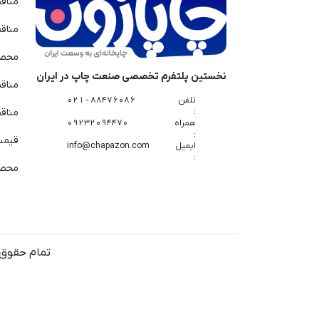
مناق
مناق
محصو
نخستین پلتفرم تخصصی صنعت چاپ در ایران
مناق
تلفن
88476086 - 021
:
مناقص
همراه
09232094470
:
قیمت 
ایمیل
info@chapazon.com
:
محصو
تمام حقوق 