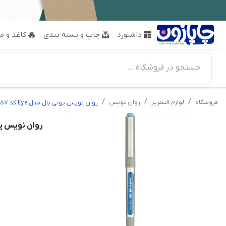
داشبورد
چاپ و بسته بندی
کاغذ و مق
جستجو در فروشگاه ...
فروشگاه
لوازم التحریر
روان نویس
روان نویس یونی بال مدل Eye کد UB-157
روان نویس یونی بال