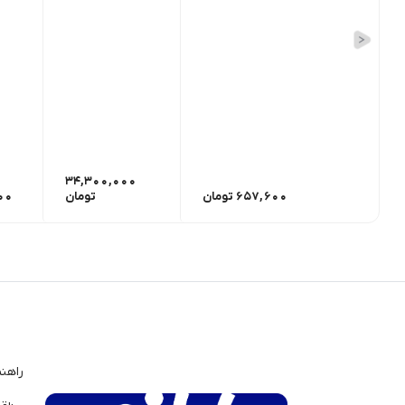
34,300,000
657,600
تومان
تومان
00
راهن