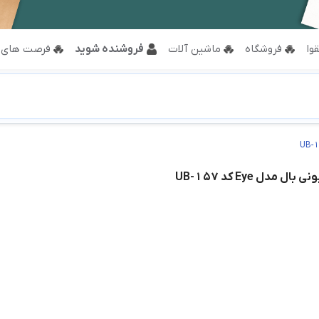
وا
فروشگاه
ماشین آلات
فروشنده شوید
فرصت های 
 مدل Eye کد UB-157