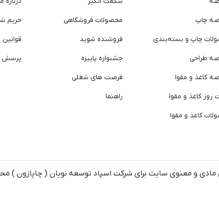
صه
شگفت انگیز
درباره ما
صه چاپ
محصولات فروشگاهی
حریم ش
لات چاپ و بسته‌بندی
فروشنده شوید
قوانین و
صه طراحی
جشنواره پاییزه
پرسش ه
ه کاغذ و مقوا
فرصت های شغلی
روز کاغذ و مقوا
راهنما
لات کاغذ و مقوا
مادی و معنوی سایت برای شرکت اسپاد توسعه نویان ( چاپازون ) م