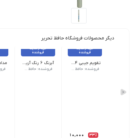
دیگر محصولات فروشگاه حافظ تحریر
خرید از سایت
خرید از سایت
فروشنده
فروشنده
تقویم جیبی 1404
آبرنگ 6 رنگ آریا کد 5001
سال: 1404 | نوع کاغذ: تحریر | نواخت روزها: هفته شمار | قطع: جیبی
کشور مبدا برند: ایران | ظرفیت مخزن: 20 سی سی | قطر مخزن: 20 میلی متر | سایر مشخصات: - دارای قلم مو - مناسب برای کودکان با
کشور مبدا 
فروشنده: حافظ تحریر
فروشنده: حافظ تحریر
10,000
33٪