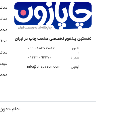
مناق
مناق
محصو
نخستین پلتفرم تخصصی صنعت چاپ در ایران
مناق
تلفن
88476086 - 021
مناقص
:
همراه
09232094470
:
قیمت 
ایمیل
info@chapazon.com
:
محصو
تمام حقوق 