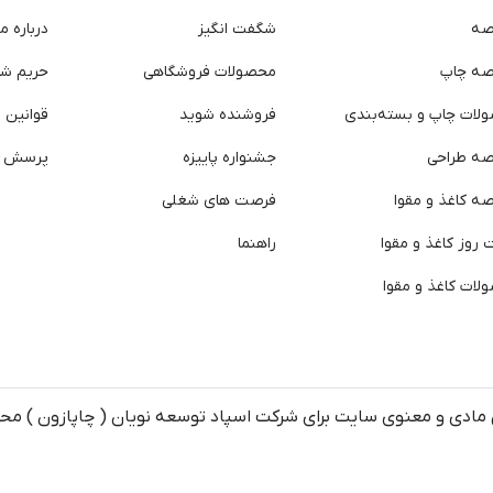
صه
شگفت انگیز
درباره ما
صه چاپ
محصولات فروشگاهی
حریم ش
لات چاپ و بسته‌بندی
فروشنده شوید
قوانین و
صه طراحی
جشنواره پاییزه
پرسش ه
ه کاغذ و مقوا
فرصت های شغلی
روز کاغذ و مقوا
راهنما
لات کاغذ و مقوا
مادی و معنوی سایت برای شرکت اسپاد توسعه نویان ( چاپازون ) م