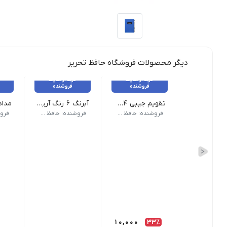
دیگر محصولات فروشگاه حافظ تحریر
خرید از سایت
خرید از سایت
فروشنده
فروشنده
تقویم جیبی 1404
آبرنگ 6 رنگ آریا کد 5001
سال: 1404 | نوع کاغذ: تحریر | نواخت روزها: هفته شمار | قطع: جیبی
کشور مبدا برند: ایران | ظرفیت مخزن: 20 سی سی | قطر مخزن: 20 میلی متر | سایر مشخصات: - دارای قلم مو - مناسب برای کودکان با
کشور مبدا 
فروشنده: حافظ تحریر
فروشنده: حافظ تحریر
10,000
33٪