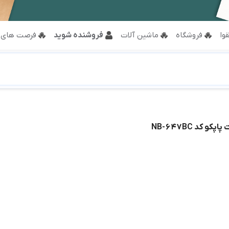
وا
فروشگاه
ماشین آلات
فروشنده شوید
فرصت های 
و کد NB-647BC