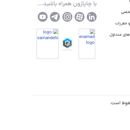
خصی
 مقررات
ای متداول
حفوظ است.