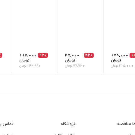
٪
115,000
22٪
45,000
42٪
178,000
1
تومان
تومان
تومان
215,000
تومان
77,760
تومان
146,880
تومان
ما مناقصه
فروشگاه
تماس با 