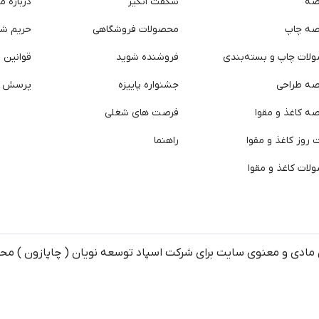
صه
شگفت انگیز
درباره ما
صه چاپ
محصولات فروشگاهی
حریم ش
لات چاپ و بسته‌بندی
فروشنده شوید
قوانین و
صه طراحی
جشنواره پاییزه
پرسش ه
ه کاغذ و مقوا
فرصت های شغلی
روز کاغذ و مقوا
راهنما
لات کاغذ و مقوا
مادی و معنوی سایت برای شرکت اسپاد توسعه نویان ( چاپازون ) م