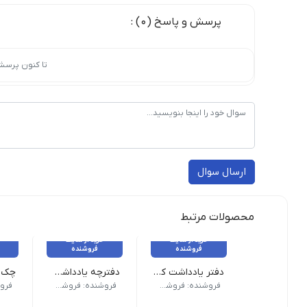
پرسش و پاسخ (0) :
تا کنون پرسش
ارسال سوال
محصولات مرتبط
خرید از سایت
خرید از سایت
فروشنده
فروشنده
دفتر یادداشت کرافت جلد سخت ۸۰ برگ
دفترچه یادداشت ۷۰ برگ کیفی کرومی
وزن 200 گرم نام محصول| دفتر یادداشت کرافت جلد سخت 80 برگ جنس جلد| سخت نوع صحافی| فنری
وزن 70 گرم نام محصول| دفترچه یادداشت 70 برگ کیفی کرومی طرح رنگ | رندوم ابعاد | متوسط
وزن 100 گرم نام محصول| چک لیست 65 برگی فانتزی A5 اسپادانا کد 650 طرح رنگ | دخترانه, پسرانه تعداد د
فروشنده: فروشکاه ویکی تحریر
فروشنده: فروشکاه ویکی تحریر