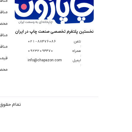
مناق
مناق
محصو
نخستین پلتفرم تخصصی صنعت چاپ در ایران
مناق
تلفن
88476086 - 021
:
مناقص
همراه
09232094470
:
قیمت 
ایمیل
info@chapazon.com
:
محصو
تمام حقوق 