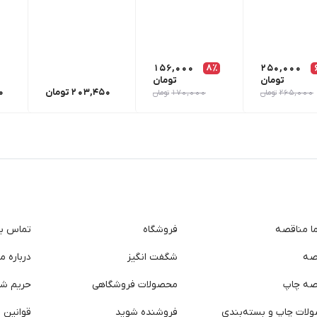
156,000
8٪
250,000
تومان
تومان
203,450
تومان
0
265,000
تومان
170,000
تومان
ما مناقصه
فروشگاه
تماس با 
صه
شگفت انگیز
درباره ما
صه چاپ
محصولات فروشگاهی
حریم ش
لات چاپ و بسته‌بندی
فروشنده شوید
قوانین و