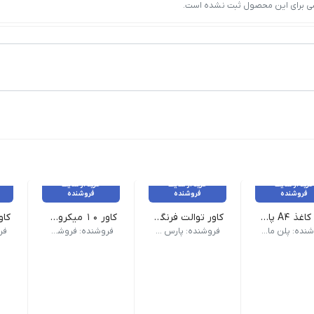
ی برای این محصول ثبت نشده است.
خرید از سایت
خرید از سایت
خرید از سایت
فروشنده
فروشنده
فروشنده
کاور کاغذ A4 پاشا مدل 001 بسته 100 عددی
کاور توالت فرنگی یکبار مصرف بسته 10 عددی ابعاد کلی شلف : 85.5cm * 25cm * 10.7cm ابعاد محفظه دستگاه : 55cm * 25cm * 8.8cm
کاور 10 میکرون 1000 گرمی سایز A3 مدل SK703 کایزر
0.5 | وزن بسته بندی 250 گرم
 گرم | سایز: A3
ابعاد : a4 | ضخامت : 5 میکرون | ک
حصولی کاربردی برای حفظ بهداشت فردی در بالاترین سطح که می توان از 
فروشنده: پلن مارکت صباغیان
فروشنده: پارس تینا
فروشنده: فروشگاه پژانو