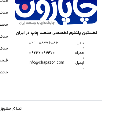
مناق
مناق
محصو
نخستین پلتفرم تخصصی صنعت چاپ در ایران
مناق
تلفن
88476086 - 021
:
مناقص
همراه
09232094470
:
قیمت 
ایمیل
info@chapazon.com
:
محصو
تمام حقوق 