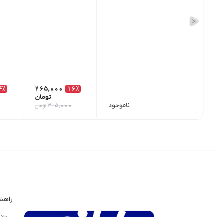
4٪
265,000
16٪
تومان
ناموجود
315,000
تومان
راهن