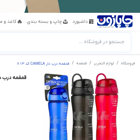
داشبورد
چاپ و بسته بندی
کاغذ و مق
جستجو در فروشگاه ...
فروشگاه
لوازم التحریر
قمقمه
قمقمه درب دار CAMELA کد ۸۱۳
قمقمه درب دار CAMELA ک