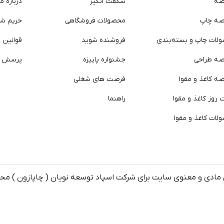
صه
شگفت انگیز
درباره ما
صه چاپ
محصولات فروشگاهی
حریم ش
لات چاپ و بسته‌بندی
فروشنده شوید
قوانین و
صه طراحی
جشنواره پاییزه
پرسش ه
ه کاغذ و مقوا
فرصت های شغلی
روز کاغذ و مقوا
راهنما
لات کاغذ و مقوا
مادی و معنوی سایت برای شرکت اسپاد توسعه نویان ( چاپازون ) م