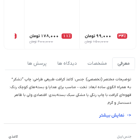
34٪
99,000
تومان
11٪
178,000
تومان
11٪
00
150,000
تومان
200,000
تومان
معرفی
مشخصات
دیدگاه ها
پرسش ها
توضیحات مختصر (تخصصی): جنس: کاغذ کرافت طبیعی طراحی: چاپ “تشکر”
به همراه الگوی ساده ابعاد: تخت – مناسب برای هدایا و بسته‌های کوچک رنگ:
قهوه‌ای کرافت با چاپ رنگی یا مشکی سبک بسته‌بندی: اقتصادی ولی با ظاهر
دست‌ساز و گرم
نمایش بیشتر
جنس لیبل
کاغذی