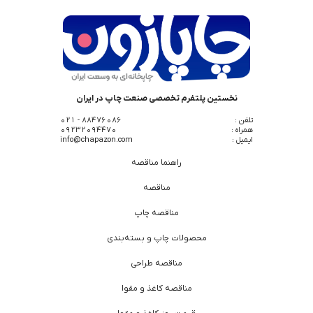
نخستین پلتفرم تخصصی صنعت چاپ در ایران
تلفن :
88476086 - 021
همراه :
09232094470
ایمیل :
info@chapazon.com
راهنما مناقصه
مناقصه
مناقصه چاپ
محصولات چاپ و بسته‌بندی
مناقصه طراحی
مناقصه کاغذ و مقوا