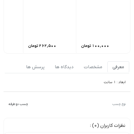
100,000
تومان
262,500
تومان
00
معرفی
مشخصات
دیدگاه ها
پرسش ها
ابعاد : 1 سانت
نوع چسب
چسب دو طرفه
نظرات کاربران (0) :