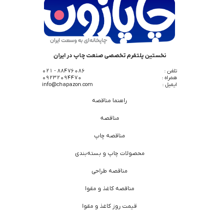
نخستین پلتفرم تخصصی صنعت چاپ در ایران
تلفن :
88476086 - 021
همراه :
09232094470
ایمیل :
info@chapazon.com
راهنما مناقصه
مناقصه
مناقصه چاپ
محصولات چاپ و بسته‌بندی
مناقصه طراحی
مناقصه کاغذ و مقوا
قیمت روز کاغذ و مقوا