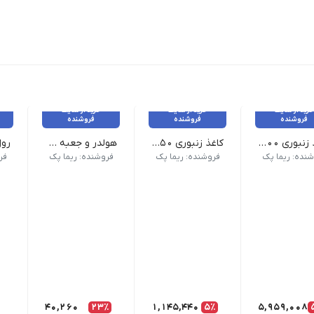
خرید از سایت
خرید از سایت
خرید از سایت
فروشنده
فروشنده
فروشنده
کاغذ زنبوری ۳۰۰ متری
کاغذ زنبوری 50 متری متردار
هولدر و جعبه دوتایی لیوان
بسته 200 عددی - عرض ۱۰ - طول ۱۷/۵ - ارتفاع ۲۰
جنس: کرافت خارجی نوع ساختار: زنبوری (شش‌ضلعی) رنگ: قهوه‌ای عرض: ۵۰ سانتی‌متر ض
نده: ریما پک
فروشنده: ریما پک
فروشنده: ریما پک
فر
40,260
23٪
1,145,440
5٪
5,959,008