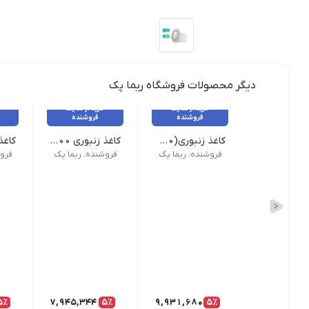
دیگر محصولات فروشگاه ریما پک
خرید از سایت
خرید از سایت
فروشنده
فروشنده
کاغذ زنبوری(۵۰۰ متری)
کاغذ زنبوری ۴۰۰ متری
فروشنده: ریما پک
فروشنده: ریما پک
فروش
5٪
7,945,344
5٪
9,931,680
5٪