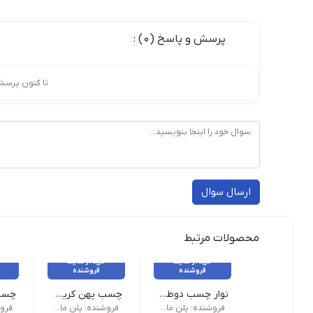
پرسش و پاسخ (0) :
تا کنون پرسش
ارسال سوال
محصولات مرتبط
خرید از سایت
خرید از سایت
فروشنده
فروشنده
نوار چسب دوطرفه پوست پیازی 30 سانت
چسب پهن کریستال تاپ رول بسته 6 عددس
طول 30 متر | عرض 30 سانت | نوع سلولزی(دوطرفه پوست پیازی)
متراژ 90 یارد هر حلقه | عرض 4.8 سانتی متر | تعداد در کارتن 60 عدد | ضخامت 45 میکرون | کشور مبدا برند و محصول ایران
مشخصات
فروشنده: پلن مارکت صباغیان
فروشنده: پلن مارکت صباغیان