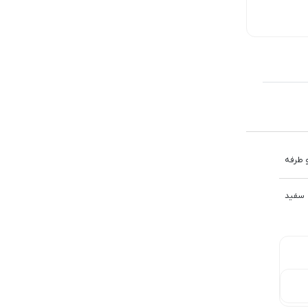
4,702,000
تومان
329,800
تومان
209,000
تومان
طرفه
سفید