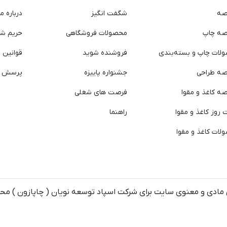
صه
شگفت انگیز
درباره ما
صه چاپ
محصولات فروشگاهی
حریم ش
لات چاپ و بسته‌بندی
فروشنده شوید
قوانین و
صه طراحی
جشنواره پاییزه
پرسش ه
ه کاغذ و مقوا
فرصت های شغلی
روز کاغذ و مقوا
راهنما
لات کاغذ و مقوا
مادی و معنوی سایت برای شرکت اسپاد توسعه نویان ( چاپازون ) م