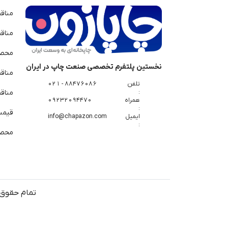
مناق
مناق
محصو
نخستین پلتفرم تخصصی صنعت چاپ در ایران
مناق
تلفن
88476086 - 021
:
مناقص
همراه
09232094470
:
قیمت 
ایمیل
info@chapazon.com
:
محصو
تمام حقوق 