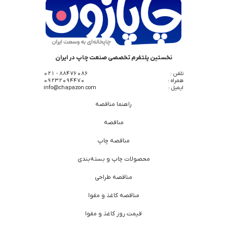
نخستین پلتفرم تخصصی صنعت چاپ در ایران
تلفن :
88476086 - 021
همراه :
09232094470
ایمیل :
info@chapazon.com
راهنما مناقصه
مناقصه
مناقصه چاپ
محصولات چاپ و بسته‌بندی
مناقصه طراحی
مناقصه کاغذ و مقوا
قیمت روز کاغذ و مقوا