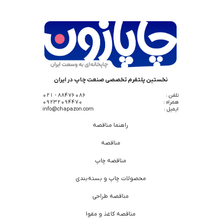
نخستین پلتفرم تخصصی صنعت چاپ در ایران
تلفن :
88476086 - 021
همراه :
09232094470
ایمیل :
info@chapazon.com
راهنما مناقصه
مناقصه
مناقصه چاپ
محصولات چاپ و بسته‌بندی
مناقصه طراحی
مناقصه کاغذ و مقوا