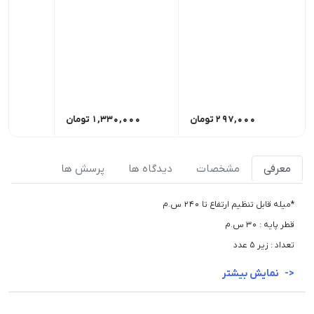
297,000
تومان
1,330,000
تومان
,000
معرفی
مشخصات
دیدگاه ها
پرسش ها
*میله قابل تنظیم ارتفاع تا 240 س.م
قطر پایه : 30 س.م
تعداد : زیر 5 عدد
نمایش بیشتر