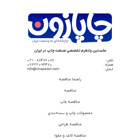
نخستین پلتفرم تخصصی صنعت چاپ در ایران
تلفن :
88476086 - 021
همراه :
09232094470
ایمیل :
info@chapazon.com
راهنما مناقصه
مناقصه
مناقصه چاپ
محصولات چاپ و بسته‌بندی
مناقصه طراحی
مناقصه کاغذ و مقوا