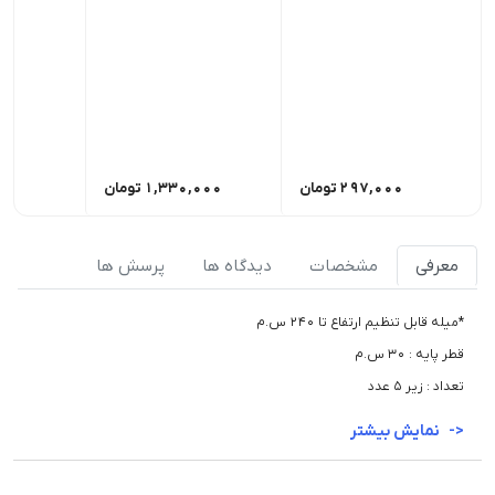
297,000
تومان
1,330,000
تومان
,000
معرفی
مشخصات
دیدگاه ها
پرسش ها
*میله قابل تنظیم ارتفاع تا 240 س.م
قطر پایه : 30 س.م
تعداد : زیر 5 عدد
نمایش بیشتر