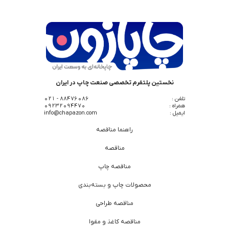
نخستین پلتفرم تخصصی صنعت چاپ در ایران
تلفن :
88476086 - 021
همراه :
09232094470
ایمیل :
info@chapazon.com
راهنما مناقصه
مناقصه
مناقصه چاپ
محصولات چاپ و بسته‌بندی
مناقصه طراحی
مناقصه کاغذ و مقوا