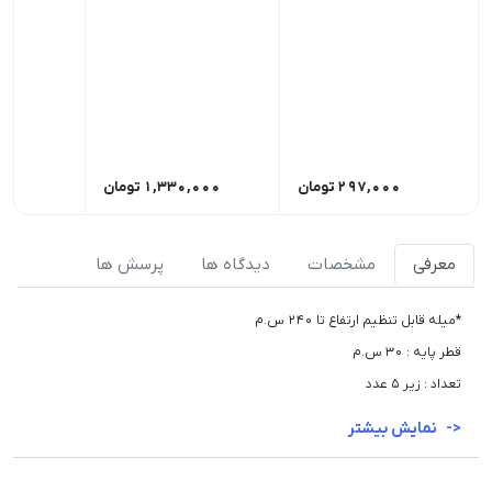
297,000
تومان
1,330,000
تومان
,000
معرفی
مشخصات
دیدگاه ها
پرسش ها
*میله قابل تنظیم ارتفاع تا 240 س.م
قطر پایه : 30 س.م
تعداد : زیر 5 عدد
نمایش بیشتر