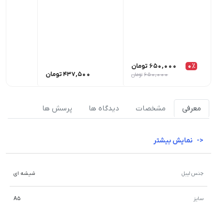
0٪
650,000
تومان
437,500
تومان
00
650,000
تومان
معرفی
مشخصات
دیدگاه ها
پرسش ها
نمایش بیشتر
جنس لیبل
شیشه ای
سایز
A5