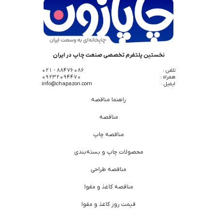
نخستین پلتفرم تخصصی صنعت چاپ در ایران
تلفن :
88476086 - 021
همراه :
09232094470
ایمیل :
info@chapazon.com
راهنما مناقصه
مناقصه
مناقصه چاپ
محصولات چاپ و بسته‌بندی
مناقصه طراحی
مناقصه کاغذ و مقوا
قیمت روز کاغذ و مقوا